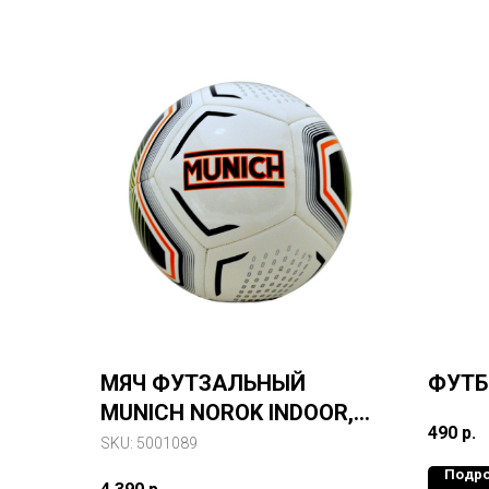
МЯЧ ФУТЗАЛЬНЫЙ
ФУТБ
MUNICH NOROK INDOOR,
490
р.
РАЗМЕР 4
SKU:
5001089
Подр