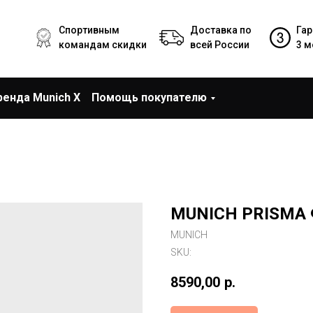
Спортивным
Доставка по
Гар
командам скидки
всей России
3 м
ренда Munich X
Помощь покупателю
MUNICH PRISMA
MUNICH
SKU:
8590,00
р.