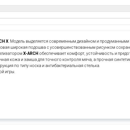
CH X
. Модель выделяется современным дизайном и продуманными 
Новая широкая подошва с усовершенствованным рисунком сохрани
илизатором
X-ARCH
обеспечивает комфорт, устойчивость и предо
чная кожа и замша для точного контроля мяча, а прочная синтет
укция по типу носка и антибактериальная стелька.
ой игры.