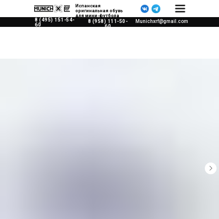
Испанская
оригинальная обувь
для мини-футбола
8 (495) 151-54-
8 (958) 111-50-
Munichxrf@gmail.com
60
60