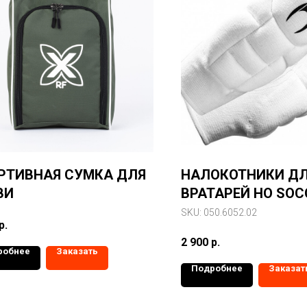
РТИВНАЯ СУМКА ДЛЯ
НАЛОКОТНИКИ Д
ВИ
ВРАТАРЕЙ HO SOC
CODERA STRANGE
SKU:
050.6052.02
р.
2 900
р.
робнее
Заказать
Подробнее
Заказат