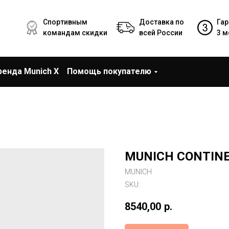
Спортивным
Доставка по
Гар
командам скидки
всей России
3 м
ренда Munich X
Помощь покупателю
MUNICH CONTINE
MUNICH
SKU:
8540,00
р.