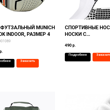
 ФУТЗАЛЬНЫЙ MUNICH
СПОРТИВНЫЕ НО
K INDOOR, РАЗМЕР 4
НОСКИ С
ПРОТИВОСКОЛЬЗ
001089
490
р.
НАНЕСЕНИЕМ
р.
Подробнее
Заказат
робнее
Заказать