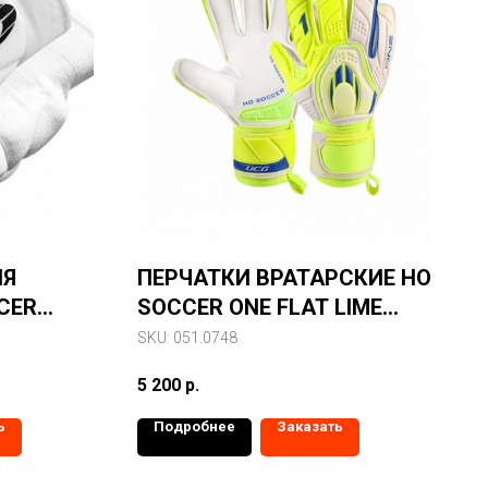
ЛЯ
ПЕРЧАТКИ ВРАТАРСКИЕ HO
CER
SOCCER ONE FLAT LIME
SPARK
SKU:
051.0748
5 200
р.
ь
Подробнее
Заказать