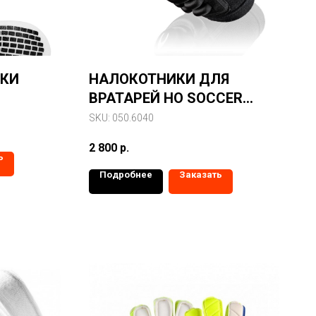
СКИ
НАЛОКОТНИКИ ДЛЯ
ВРАТАРЕЙ HO SOCCER
ЯЩИМ
INVICTUS ELBOW PAD
SKU:
050.6040
2 800
р.
ь
Подробнее
Заказать