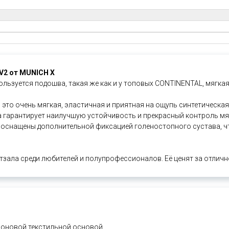
V2 от MUNICH X
ользуется подошва, такая же как и у топовых CONTINENTAL,
мягкая
 это очень мягкая, эластичная и приятная на ощупь синтетическа
гарантирует наилучшую устойчивость и прекрасный контроль мя
 оснащены дополнительной фиксацией голеностопного сустава, чт
тзала среди любителей и полупрофессионалов. Её ценят за отлич
лоновой текстильной основой