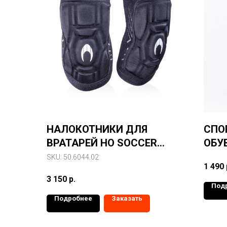
НАЛОКОТНИКИ ДЛЯ
СПО
ВРАТАРЕЙ HO SOCCER
ОБУ
COVENANT ELBOW PAD
SKU:
50.6044.02
1 490
3 150
р.
Под
Подробнее
Заказать