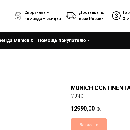
Спортивным
Доставка по
Гар
командам скидки
всей России
3 м
ренда Munich X
Помощь покупателю
MUNICH CONTINENT
MUNICH
12990,00
р.
Заказать