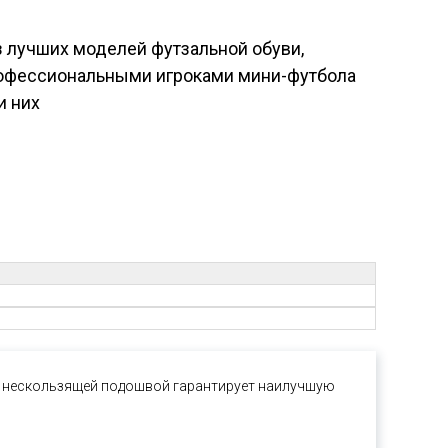
з лучших моделей футзальной обуви,
офессиональными игроками мини-футбола
и них
ой нескользящей подошвой гарантирует наилучшую