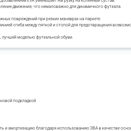
добавлением EVA уменьшает нагрузку на коленный сустав.
вление движения, что немаловажно для динамичного футзала.
ных повреждений при резких маневрах на паркете.
инией сгиба между пяткой и стопой для предотвращения всевозм
 лучшей моделью футзальной обуви.
оновой подкладкой
сть и амортизацию благодаря использованию ЭВА в качестве осн