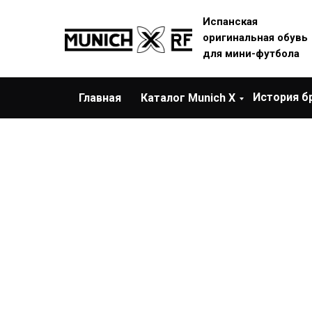
Испанская
оригинальная обувь
для мини-футбола
История б
Главная
Каталог Munich X