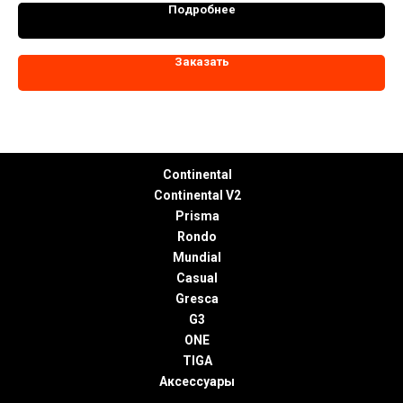
Подробнее
Доставка
Гарантии
Подбор
Обмен
Политика
Помощь
Заказать
История
покупателю
размера
возврат
конфиденциальнос
бренда
Главная
Коллекция M
Continental
Continental V2
Prisma
Rondo
Mundial
Casual
Gresca
G3
ONE
TIGA
Аксессуары