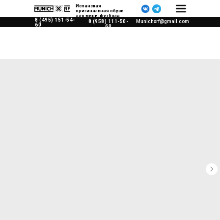
Испанская
оригинальная обувь
для мини-футбола
8 (495) 151-54-
8 (958) 111-50-
Munichxrf@gmail.com
60
60